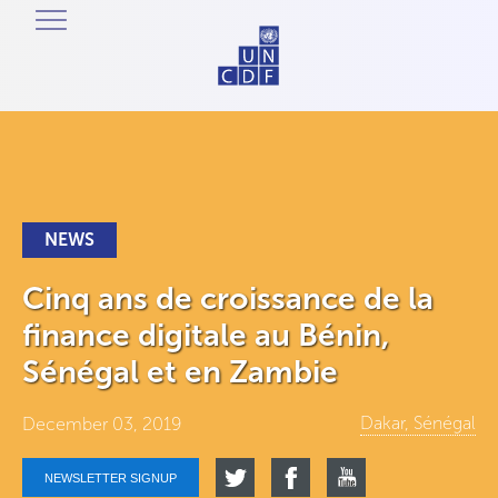
NEWS
Cinq ans de croissance de la
finance digitale au Bénin,
Sénégal et en Zambie
Dakar, Sénégal
December 03, 2019
NEWSLETTER SIGNUP