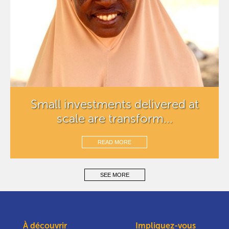
Small investments delivered at
scale are transform...
READ MORE
SEE MORE
À découvrir
Impliquez-vous